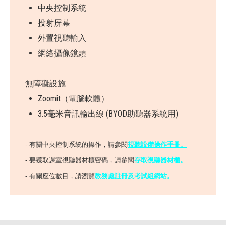
中央控制系統
投射屏幕
外置視聽輸入
網絡攝像鏡頭
無障礙設施
Zoomit（電腦軟體）
3.5毫米音訊輸出線 (BYOD助聽器系統用)
- 有關中央控制系統的操作，請參閱
視聽設備操作手冊
。
- 要獲取課室視聽器材櫃密碼，請參閱
存取視聽器材櫃。
- 有關座位數目，請瀏覽
教務處註冊及考試組網站。