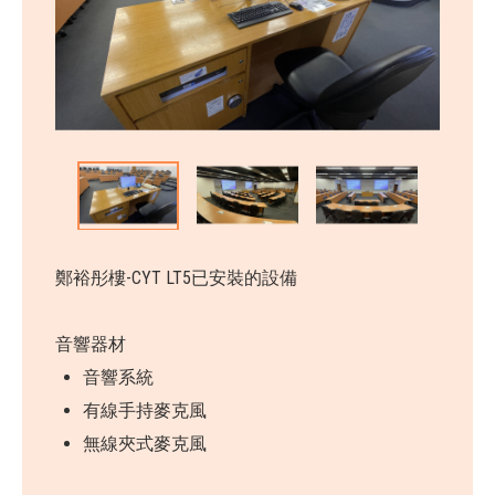
鄭裕彤樓-CYT LT5已安裝的設備
音響器材
音響系統
有線手持麥克風
無線夾式麥克風