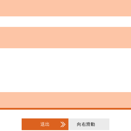
送出
向右滑動