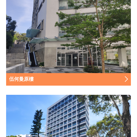
伍何曼原樓