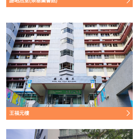
謝昭杰室(崇基圖書館)
王福元樓