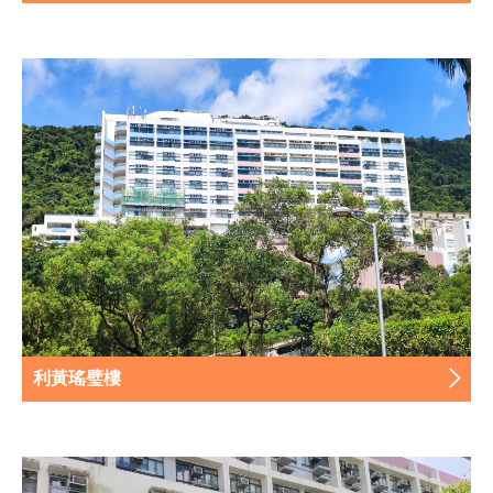
利黃瑤璧樓