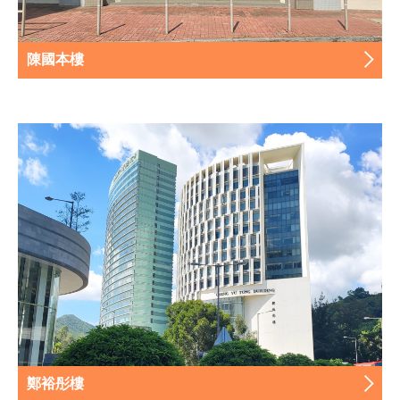
陳國本樓
鄭裕彤樓