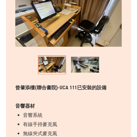
曾肇添樓(聯合書院)-UCA 111已安裝的設備
音響器材
音響系統
有線手持麥克風
無線夾式麥克風