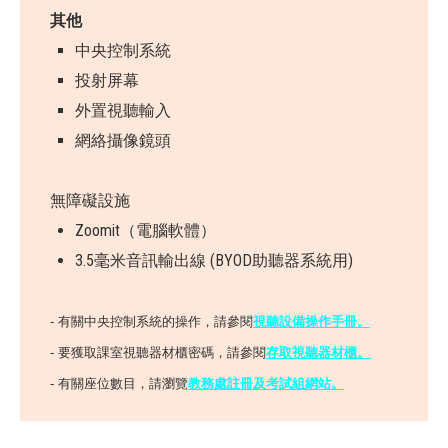
其他
中央控制系統
投射屏幕
外置視聽輸入
網絡攝像鏡頭
無障礙設施
Zoomit（電腦軟體）
3.5毫米音訊輸出線 (BYOD助聽器系統用)
- 有關中央控制系統的操作，請參閱
視聽設備操作手冊
。
- 要獲取課室視聽器材櫃密碼，請參閱
存取視聽器材櫃。
- 有關座位數目，請瀏覽
教務處註冊及考試組網站。