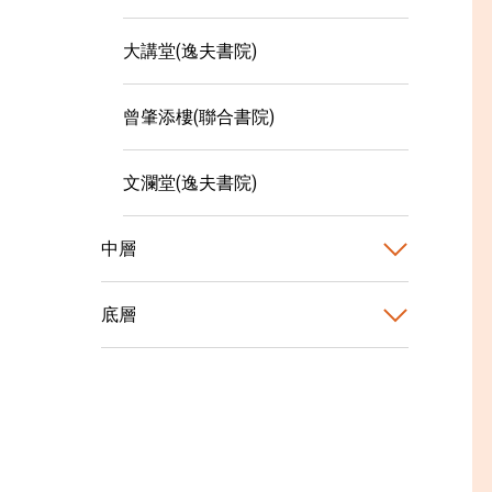
大講堂(逸夫書院)
曾肇添樓(聯合書院)
文瀾堂(逸夫書院)
中層
底層