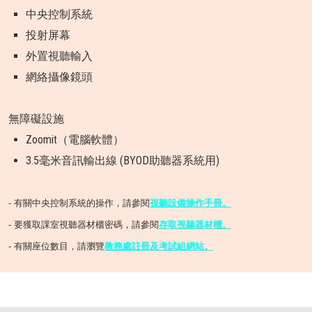
中央控制系統
投射屏幕
外置視聽輸入
網絡攝像鏡頭
無障礙設施
Zoomit（電腦軟體）
3.5毫米音訊輸出線 (BYOD助聽器系統用)
- 有關中央控制系統的操作，請參閱
視聽設備操作手冊
。
- 要獲取課室視聽器材櫃密碼，請參閱
存取視聽器材櫃。
- 有關座位數目，請瀏覽
教務處註冊及考試組網站。