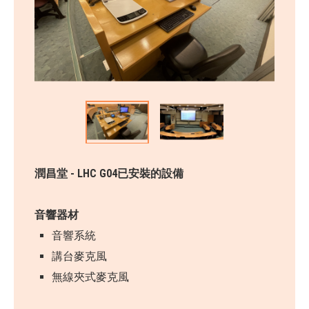
潤昌堂 - LHC G04已安裝的設備
音響器材
音響系統
講台麥克風
無線夾式麥克風