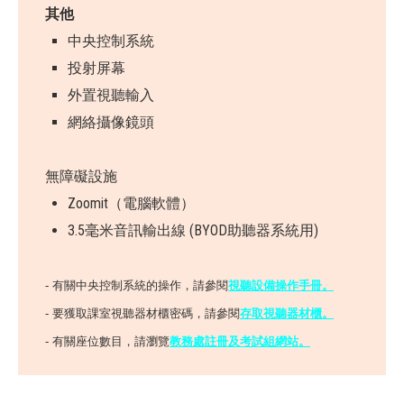
其他
中央控制系統
投射屏幕
外置視聽輸入
網絡攝像鏡頭
無障礙設施
Zoomit（電腦軟體）
3.5毫米音訊輸出線 (BYOD助聽器系統用)
- 有關中央控制系統的操作，請參閱
視聽設備操作手冊
。
- 要獲取課室視聽器材櫃密碼，請參閱
存取視聽器材櫃。
- 有關座位數目，請瀏覽
教務處註冊及考試組網站。