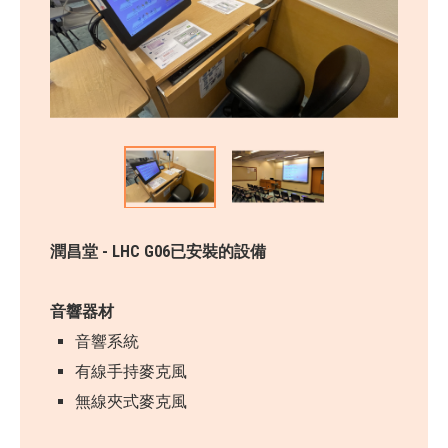
潤昌堂 - LHC G06已安裝的設備
音響器材
音響系統
有線手持麥克風
無線夾式麥克風