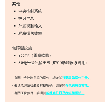
其他
中央控制系統
投射屏幕
外置視聽輸入
網絡攝像鏡頭
無障礙設施
Zoomit（電腦軟體）
3.5毫米音訊輸出線 (BYOD助聽器系統用)
- 有關中央控制系統的操作，請參閱
視聽設備操作手冊
。
- 要獲取課室視聽器材櫃密碼，請參閱
存取視聽器材櫃。
- 有關座位數目，請瀏覽
教務處註冊及考試組網站。